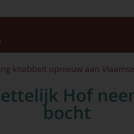
l
ring knabbelt opnieuw aan Vlaam
ttelijk Hof nee
bocht