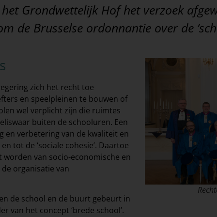
t het Grondwettelijk Hof het verzoek afg
m de Brusselse ordonnantie over de ‘scho
s
egering zich het recht toe
efters en speelpleinen te bouwen of
en wel verplicht zijn die ruimtes
eliswaar buiten de schooluren. Een
g en verbetering van de kwaliteit en
en tot de ‘sociale cohesie’. Daartoe
et worden van socio-economische en
d de organisatie van
Recht
en de school en de buurt gebeurt in
r van het concept ‘brede school’.